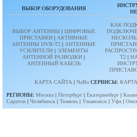
ИНСТР
ВЫБОР ОБОРУДОВАНИЯ
Н
КАК ПОД
ВЫБОР АНТЕННЫ
|
ЦИФРОВЫЕ
ПОДКЛЮЧЕ
ПРИСТАВКИ
|
АКТИВНЫЕ
НЕСКОЛЬ
АНТЕННЫ DVB-T2
|
АНТЕННЫЕ
ПРИСТАВ
УСИЛИТЕЛИ
|
ЭЛЕМЕНТЫ
РАСПРОСТР
АНТЕННОЙ РАЗВОДКИ
|
T2
|
Н
АНТЕННЫЙ КАБЕЛЬ
ИНСТР
ПРИСТАВ
КАРТА САЙТА
|
ЧаВо
СЕРВИСЫ:
КАРТА
РЕГИОНЫ:
Москва
|
Петербург
|
Екатеринбург
|
Казан
Саратов
|
Челябинск
|
Тюмень
|
Ульяновск
|
Уфа
|
Омс