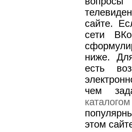
вопрос
телевиден
сайте. Ес
сети ВКо
сформули
ниже. Дл
есть во
электронн
чем зад
каталого
популярн
этом сайте