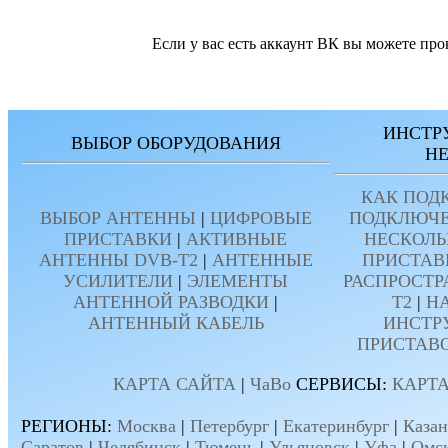
Если у вас есть аккаунт ВК вы можете про
ИНСТР
ВЫБОР ОБОРУДОВАНИЯ
Н
КАК ПОД
ВЫБОР АНТЕННЫ
|
ЦИФРОВЫЕ
ПОДКЛЮЧЕ
ПРИСТАВКИ
|
АКТИВНЫЕ
НЕСКОЛЬ
АНТЕННЫ DVB-T2
|
АНТЕННЫЕ
ПРИСТАВ
УСИЛИТЕЛИ
|
ЭЛЕМЕНТЫ
РАСПРОСТР
АНТЕННОЙ РАЗВОДКИ
|
T2
|
Н
АНТЕННЫЙ КАБЕЛЬ
ИНСТР
ПРИСТАВ
КАРТА САЙТА
|
ЧаВо
СЕРВИСЫ:
КАРТА
РЕГИОНЫ:
Москва
|
Петербург
|
Екатеринбург
|
Казан
Саратов
|
Челябинск
|
Тюмень
|
Ульяновск
|
Уфа
|
Омс