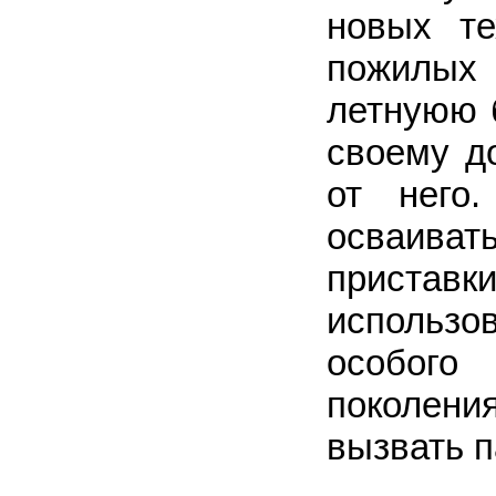
новых те
пожилых 
летнуюю 
своему д
от него
осваива
приставк
использо
особого
поколени
вызвать п