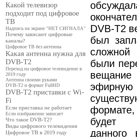
обсуждала
Какой телевизор
подходит под цифровое
окончат
ТВ
DVB-T2 в
Надпись на экране "НЕТ СИГНАЛА"
Почему зависают цифровые
был запл
каналы?
Цифровое ТВ без антенны
сложной 
Какая антенна нужна для
были пере
DVB-T2
Переход на цифровое телевидение в
вещани
2019 году
Антенна своими руками
эфирную
DVB-T2 и формат FullHD
DVB-T2 приставки с Wi-
существу
Fi
формате, 
Если приставка не работает
Если изображение зависает
будет п
Что такое DVB-T2?
Виды цифрового телевидения
данного 
Цифровое ТВ в 2019 году