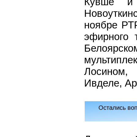
Кувше и
Новоутки
ноябре РТ
эфирного 
Белоярско
мультипл
Лосином,
Ивделе, Ар
Остались воп