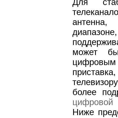
Для ста
телекана
антенна,
диапазо
поддержи
может бы
цифровы
приставка
телевизор
более по
цифровой 
Ниже пред