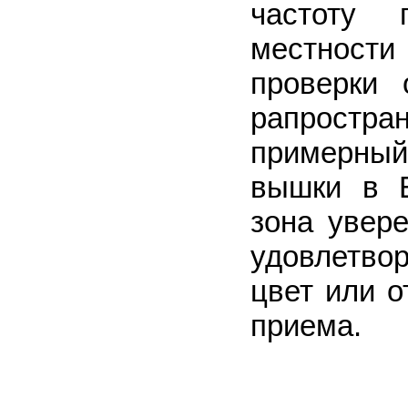
частоту 
местност
проверки 
рапростра
примерный
вышки в Е
зона увер
удовлетво
цвет или о
приема.