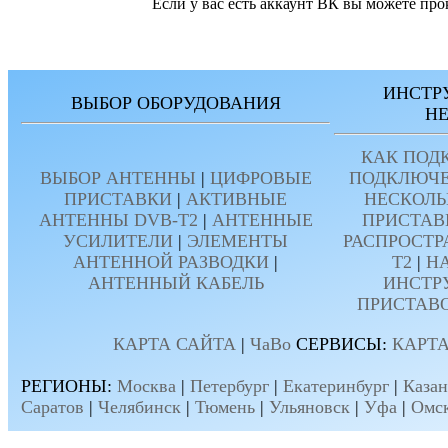
Если у вас есть аккаунт ВК вы можете про
ИНСТР
ВЫБОР ОБОРУДОВАНИЯ
Н
КАК ПОД
ВЫБОР АНТЕННЫ
|
ЦИФРОВЫЕ
ПОДКЛЮЧЕ
ПРИСТАВКИ
|
АКТИВНЫЕ
НЕСКОЛЬ
АНТЕННЫ DVB-T2
|
АНТЕННЫЕ
ПРИСТАВ
УСИЛИТЕЛИ
|
ЭЛЕМЕНТЫ
РАСПРОСТР
АНТЕННОЙ РАЗВОДКИ
|
T2
|
Н
АНТЕННЫЙ КАБЕЛЬ
ИНСТР
ПРИСТАВ
КАРТА САЙТА
|
ЧаВо
СЕРВИСЫ:
КАРТА
РЕГИОНЫ:
Москва
|
Петербург
|
Екатеринбург
|
Казан
Саратов
|
Челябинск
|
Тюмень
|
Ульяновск
|
Уфа
|
Омс