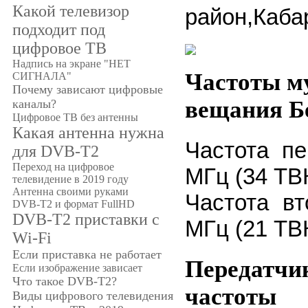
Какой телевизор
район,Каба
подходит под
цифровое ТВ
Надпись на экране "НЕТ
Частоты м
СИГНАЛА"
Почему зависают цифровые
вещания Б
каналы?
Цифровое ТВ без антенны
Какая антенна нужна
Частота пе
для DVB-T2
Переход на цифровое
МГц (34 ТВ
телевидение в 2019 году
Антенна своими руками
Частота вт
DVB-T2 и формат FullHD
DVB-T2 приставки с
МГц (21 ТВ
Wi-Fi
Если приставка не работает
Передатчик
Если изображение зависает
Что такое DVB-T2?
частоты
Виды цифрового телевидения