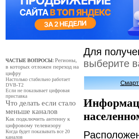
Для получе
Регионы,
ЧАСТЫЕ ВОПРОСЫ:
выберите в
в которых отложен переход на
цифру
Настолько стабильно работает
Смарт
DVB-T2
Если не показывает цифровая
приставка
Информаци
Что делать если стало
меньше каналов
населенно
Как подключить антенну к
цифровому телевизору
Когда будет показывать все 20
Расположен
каналов