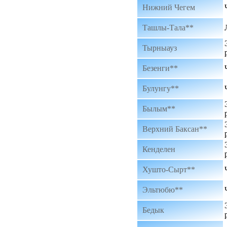
Нижний Чегем
Ташлы-Тала**
Тырныауз
Безенги**
Булунгу**
Былым**
Верхний Баксан**
Кенделен
Хушто-Сырт**
Эльтюбю**
Бедык