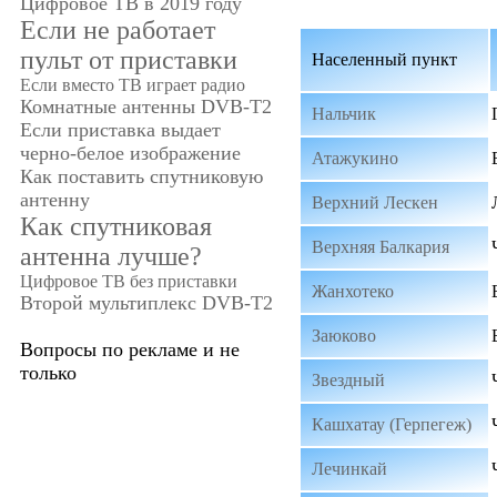
Цифровое ТВ в 2019 году
Если не работает
пульт от приставки
Населенный пункт
Если вместо ТВ играет радио
Комнатные антенны DVB-T2
Нальчик
Если приставка выдает
черно-белое изображение
Атажукино
Как поставить спутниковую
антенну
Верхний Лескен
Как спутниковая
Верхняя Балкария
антенна лучше?
Цифровое ТВ без приставки
Жанхотеко
Второй мультиплекс DVB-T2
Заюково
Вопросы по рекламе и не
только
Звездный
Кашхатау (Герпегеж)
Лечинкай