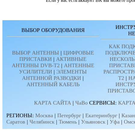
Если у вас есть аккаунт ВК вы можете про
ИНСТР
ВЫБОР ОБОРУДОВАНИЯ
Н
КАК ПОД
ВЫБОР АНТЕННЫ
|
ЦИФРОВЫЕ
ПОДКЛЮЧЕ
ПРИСТАВКИ
|
АКТИВНЫЕ
НЕСКОЛЬ
АНТЕННЫ DVB-T2
|
АНТЕННЫЕ
ПРИСТАВ
УСИЛИТЕЛИ
|
ЭЛЕМЕНТЫ
РАСПРОСТР
АНТЕННОЙ РАЗВОДКИ
|
T2
|
Н
АНТЕННЫЙ КАБЕЛЬ
ИНСТР
ПРИСТАВ
КАРТА САЙТА
|
ЧаВо
СЕРВИСЫ:
КАРТА
РЕГИОНЫ:
Москва
|
Петербург
|
Екатеринбург
|
Казан
Саратов
|
Челябинск
|
Тюмень
|
Ульяновск
|
Уфа
|
Омс