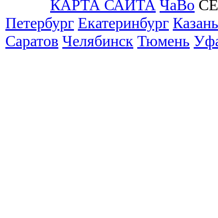
КАРТА САЙТА
ЧаВо
СЕ
Петербург
Екатеринбург
Казан
Саратов
Челябинск
Тюмень
Уф